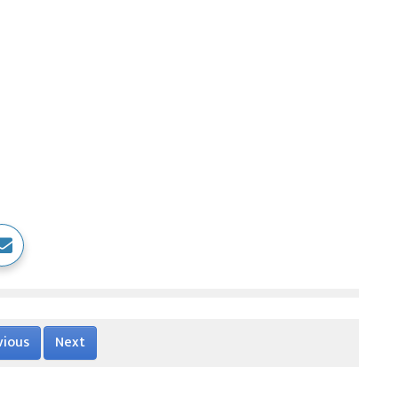
vious
Next