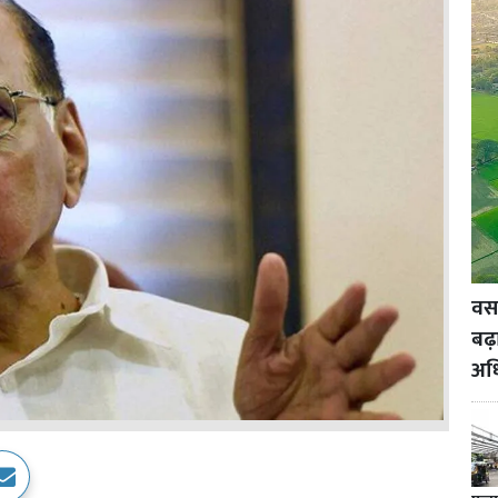
वसई
बढ़
अध