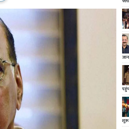
फ्ल
जान
पहुं
शुरू