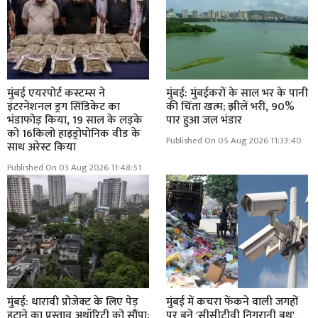
मुंबई एयरपोर्ट कस्टम्स ने
मुंबई: मुंबईकरों के साल भर के पानी
इंटरनेशनल ड्रग सिंडिकेट का
की चिंता खत्म; झीलें भरीं, 90%
भंडाफोड़ किया, 19 साल के लड़के
पार हुआ जल भंडार
को 16किलो हाइड्रोपोनिक वीड के
Published On 05 Aug 2026 11:33:40
साथ अरेस्ट किया
Published On 03 Aug 2026 11:48:51
मुंबई: धारावी प्रोजेक्ट के लिए पेड़
मुंबई में कचरा फेंकने वाली जगहों
हटाने का प्रस्ताव अथॉरिटी को सौंपा;
पर बने 'सीसीटीवी निगरानी बूथ'