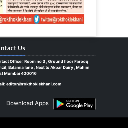
ntact Us
tact Office : Room no 3 , Ground floor Farooq
zil, Balamia lane , Next to Akbar Dairy , Mahim
st Mumbai 400016
il
:
editor@rokthoklekhani.com
Download Apps