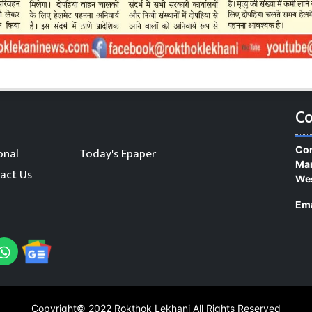
Co
Con
onal
Today's Epaper
Man
act Us
We
Ema
Copyright© 2022
Rokthok Lekhani
All Rights Reserved