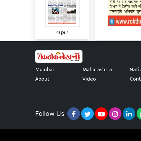
Page 7
Mumbai
Maharashtra
Nati
About
Video
Cont
Page 8