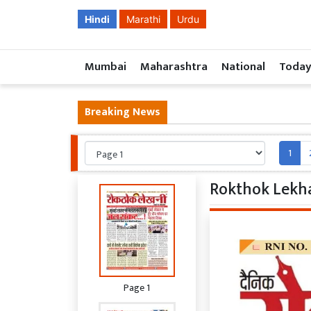
Hindi
Marathi
Urdu
Mumbai
Maharashtra
National
Today
Breaking News
1
Rokthok Lekha
Page 1