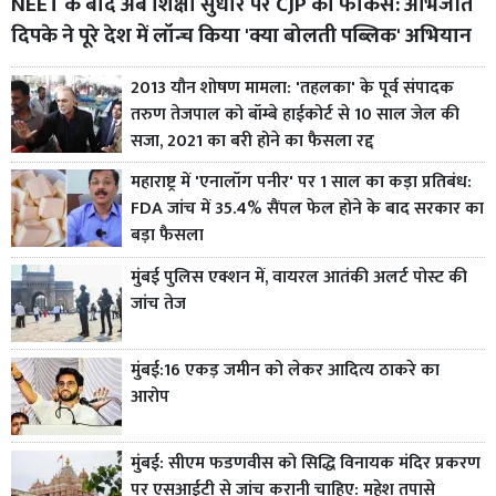
NEET के बाद अब शिक्षा सुधार पर CJP का फोकस: अभिजीत
दिपके ने पूरे देश में लॉन्च किया 'क्या बोलती पब्लिक' अभियान
2013 यौन शोषण मामला: 'तहलका' के पूर्व संपादक
तरुण तेजपाल को बॉम्बे हाईकोर्ट से 10 साल जेल की
सजा, 2021 का बरी होने का फैसला रद्द
महाराष्ट्र में 'एनालॉग पनीर' पर 1 साल का कड़ा प्रतिबंध:
FDA जांच में 35.4% सैंपल फेल होने के बाद सरकार का
बड़ा फैसला
मुंबई पुलिस एक्शन में, वायरल आतंकी अलर्ट पोस्ट की
जांच तेज
मुंबई:16 एकड़ जमीन को लेकर आदित्य ठाकरे का
आरोप
मुंबई: सीएम फडणवीस को सिद्धि विनायक मंदिर प्रकरण
पर एसआईटी से जांच करानी चाहिए: महेश तपासे