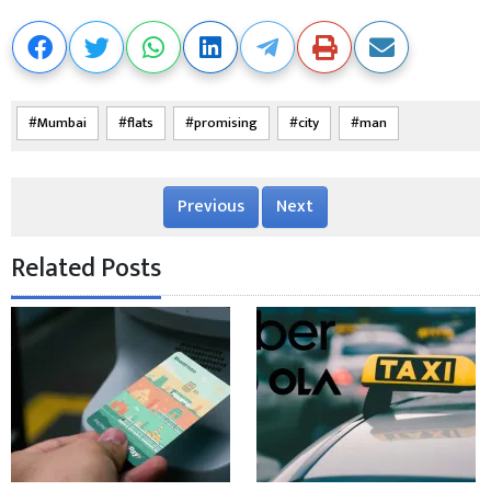
Mumbai
flats
promising
city
man
Previous
Next
Related Posts