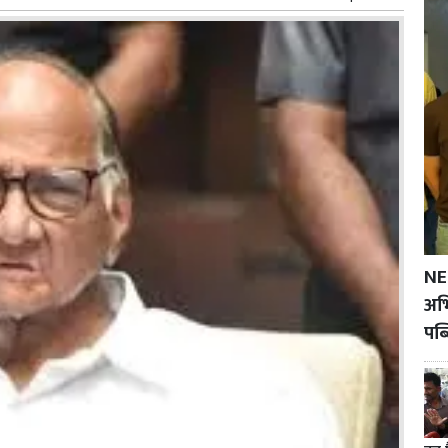
NE
अभि
पब