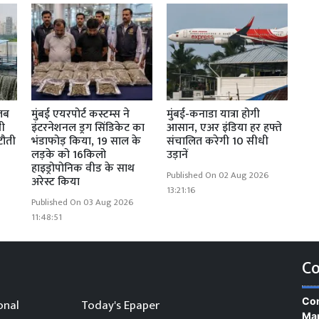
ालब
मुंबई एयरपोर्ट कस्टम्स ने
मुंबई-कनाडा यात्रा होगी
भी
इंटरनेशनल ड्रग सिंडिकेट का
आसान, एअर इंडिया हर हफ्ते
टौती
भंडाफोड़ किया, 19 साल के
संचालित करेगी 10 सीधी
लड़के को 16किलो
उड़ानें
हाइड्रोपोनिक वीड के साथ
Published On 02 Aug 2026
अरेस्ट किया
13:21:16
Published On 03 Aug 2026
11:48:51
Co
Con
onal
Today's Epaper
Man