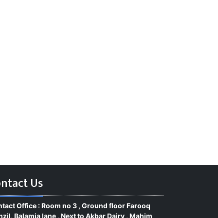
ntact Us
tact Office : Room no 3 , Ground floor Farooq
zil, Balamia lane , Next to Akbar Dairy , Mahim