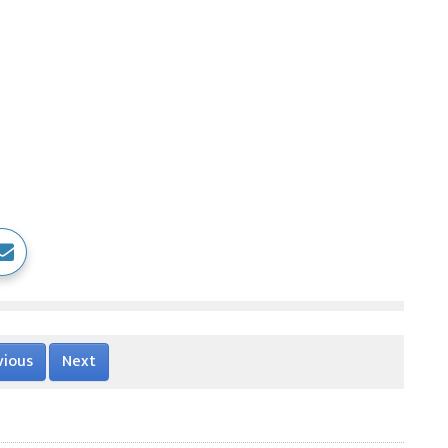
vious
Next