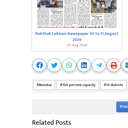
Rokthok Lekhani Newspaper 05 to 11 August
2026
05 Aug 2026
Mumbai
100 percent capacity
14 districts
Pre
Related Posts