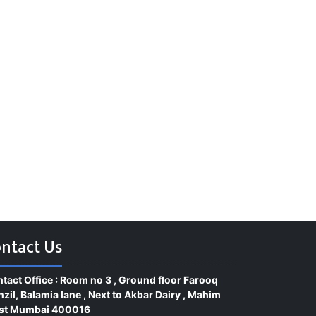
ntact Us
tact Office : Room no 3 , Ground floor Farooq
zil, Balamia lane , Next to Akbar Dairy , Mahim
st Mumbai 400016