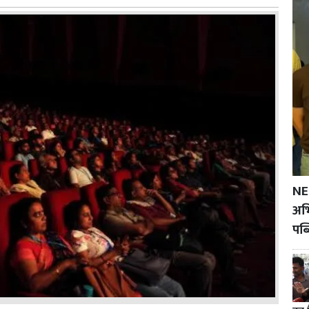
NE
अभि
पब