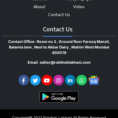
About
Video
Contact Us
Contact Us
Contact Office : Room no 3 , Ground floor Farooq Manzil,
Balamia lane , Next to Akbar Dairy , Mahim West Mumbai
400016
Email
:
editor@rokthoklekhani.com
Copyright© 2022
Rokthok Lekhani
All Rights Reserved