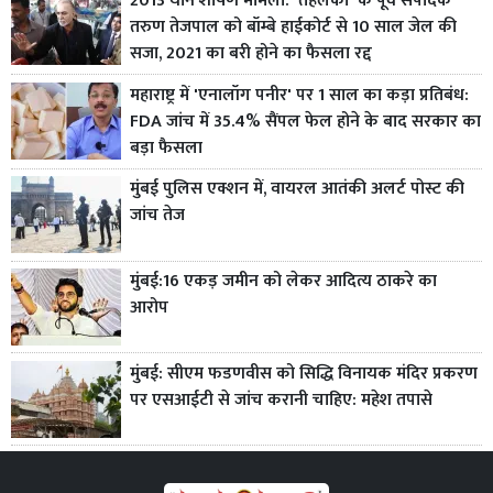
2013 यौन शोषण मामला: 'तहलका' के पूर्व संपादक
तरुण तेजपाल को बॉम्बे हाईकोर्ट से 10 साल जेल की
सजा, 2021 का बरी होने का फैसला रद्द
महाराष्ट्र में 'एनालॉग पनीर' पर 1 साल का कड़ा प्रतिबंध:
FDA जांच में 35.4% सैंपल फेल होने के बाद सरकार का
बड़ा फैसला
मुंबई पुलिस एक्शन में, वायरल आतंकी अलर्ट पोस्ट की
जांच तेज
मुंबई:16 एकड़ जमीन को लेकर आदित्य ठाकरे का
आरोप
मुंबई: सीएम फडणवीस को सिद्धि विनायक मंदिर प्रकरण
पर एसआईटी से जांच करानी चाहिए: महेश तपासे