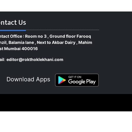
ntact Us
tact Office : Room no 3 , Ground floor Farooq
zil, Balamia lane , Next to Akbar Dairy , Mahim
st Mumbai 400016
il
:
editor@rokthoklekhani.com
Download Apps