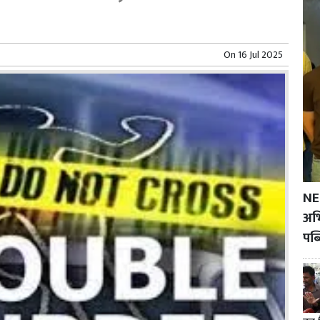
On
16 Jul 2025
NE
अभि
पब