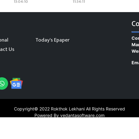
13:04:10
11:34:11
Co
Con
onal
Today's Epaper
Man
act Us
We
Ema
Copyright© 2022
Rokthok Lekhani
All Rights Reserved
Powered By vedantasoftware.com