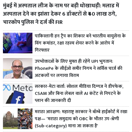
मुंबई में अस्पताल लीज के नाम पर बड़ी धोखाधड़ी: मलाड में
अस्पताल देने का झांसा देकर 6 डॉक्टरों से ₹40 लाख ठगे,
चारकोप पुलिस ने दर्ज की FIR
पाकिस्तानी हन ट्रैप का शिकार बने भारतीय वायुसेना के
विंग कमांडर, रक्षा रहस्य शेयर करने के आरोप में
गिरफ्तार
उपभोक्ताओं के लिए मुफ्त ही रहेंगे UPI भुगतान:
PhonePe के सीईओ समीर निगम ने सर्विस चार्ज की
अटकलों पर लगाया विराम
सरकार-मेटा वार्ता: सोशल मीडिया दिग्गज ने डीपफेक,
CSAM और बिना लेबल वाले AI कंटेंट से निपटने के
प्लान की जानकारी दी
मराठा आरक्षण: महाराष्ट्र सरकार ने बॉम्बे हाईकोर्ट में रखा
पक्ष— 'मराठा समुदाय को OBC के भीतर उप-श्रेणी
(Sub-category) माना जा सकता है'