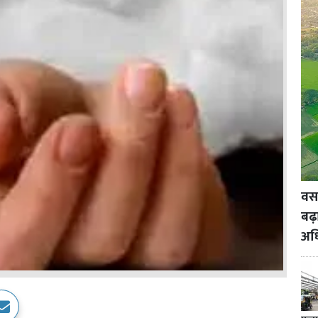
वसई
बढ़
अध