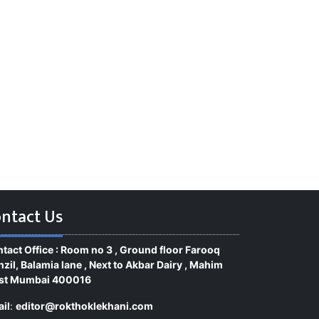
ntact Us
tact Office : Room no 3 , Ground floor Farooq
zil, Balamia lane , Next to Akbar Dairy , Mahim
st Mumbai 400016
il
:
editor@rokthoklekhani.com