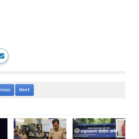
vious
Next