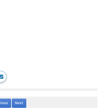
vious
Next