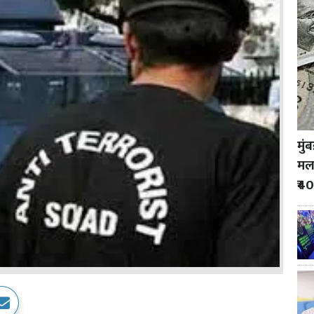
मुं
मला
₹40