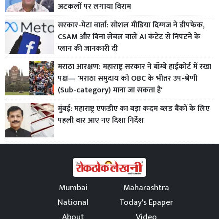
अटकलों पर लगाया विराम
सरकार-मेटा वार्ता: सोशल मीडिया दिग्गज ने डीपफेक,
CSAM और बिना लेबल वाले AI कंटेंट से निपटने के
प्लान की जानकारी दी
मराठा आरक्षण: महाराष्ट्र सरकार ने बॉम्बे हाईकोर्ट में रखा
पक्ष— 'मराठा समुदाय को OBC के भीतर उप-श्रेणी
(Sub-category) माना जा सकता है'
मुंबई: महाराष्ट्र एफडीए का बड़ा कदम ब्लड बैंकों के लिए
पहली बार आए नए दिशा निर्देश
Mumbai
Maharashtra
National
Today's Epaper
About
Video