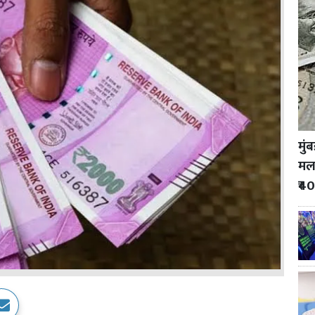
मुं
मला
₹40