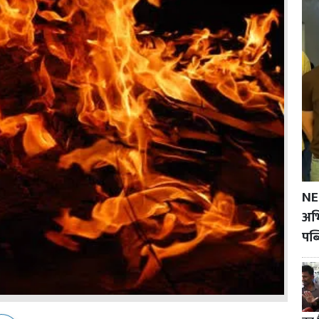
NE
अभि
पब