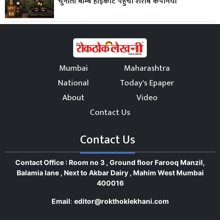
चुनौती बॉम्बे हाईकोर्ट पहुंचीं शराब कंपनियां
Mumbai
Maharashtra
National
Today's Epaper
About
Video
Contact Us
Contact Us
Contact Office : Room no 3 , Ground floor Farooq Manzil,
Balamia lane , Next to Akbar Dairy , Mahim West Mumbai
400016
Email
:
editor@rokthoklekhani.com