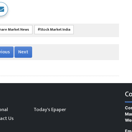
hare Market News
Stock Market India
vious
Next
Co
Con
onal
Today's Epaper
Man
act Us
We
Ema