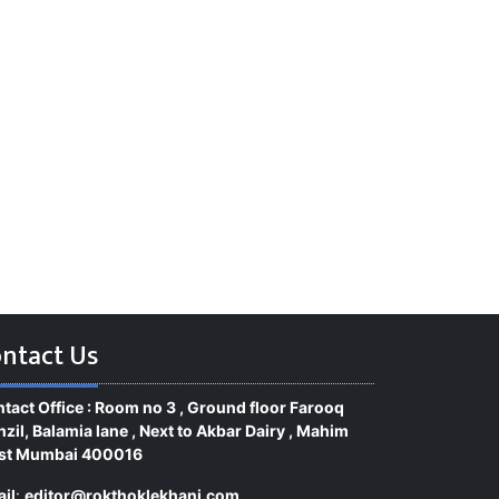
ntact Us
tact Office : Room no 3 , Ground floor Farooq
zil, Balamia lane , Next to Akbar Dairy , Mahim
st Mumbai 400016
il
:
editor@rokthoklekhani.com