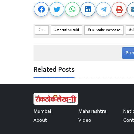
LIC
Maruti Suzuki
LIC Stake Increase
S
Pre
Related Posts
Mumbai
Maharashtra
Nati
About
Video
Cont