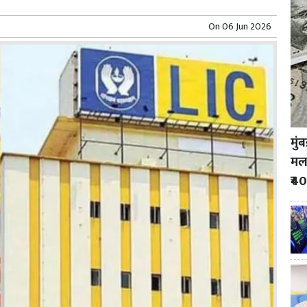
On
06 Jun 2026
मुं
मला
₹40