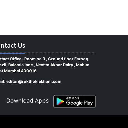
ntact Us
tact Office : Room no 3 , Ground floor Farooq
zil, Balamia lane , Next to Akbar Dairy , Mahim
st Mumbai 400016
il
:
editor@rokthoklekhani.com
Download Apps