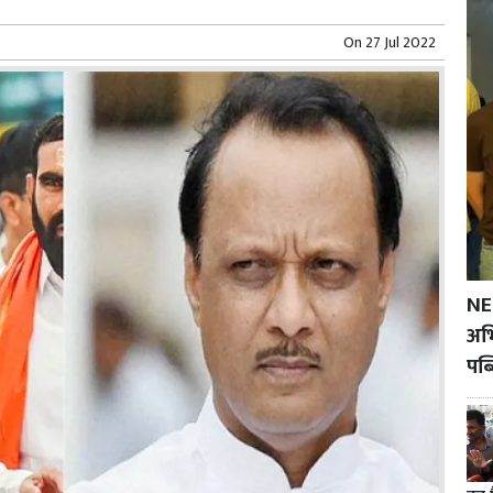
On
27 Jul 2022
NE
अभि
पब