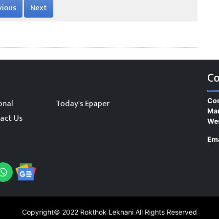
vious
Next
Co
Con
onal
Today's Epaper
Man
act Us
We
Ema
Copyright© 2022
Rokthok Lekhani
All Rights Reserved