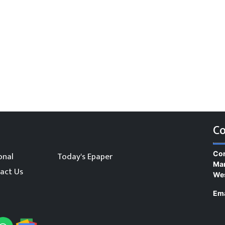
Co
Con
onal
Today's Epaper
Man
act Us
We
Ema