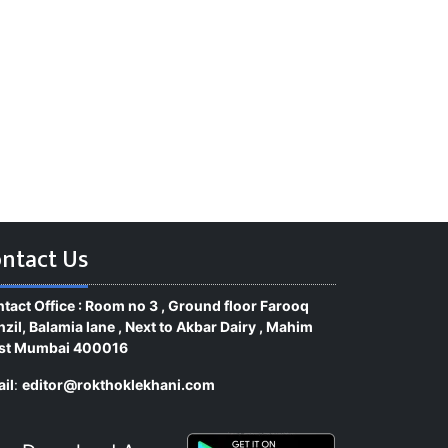
ntact Us
tact Office : Room no 3 , Ground floor Farooq
zil, Balamia lane , Next to Akbar Dairy , Mahim
st Mumbai 400016
il
:
editor@rokthoklekhani.com