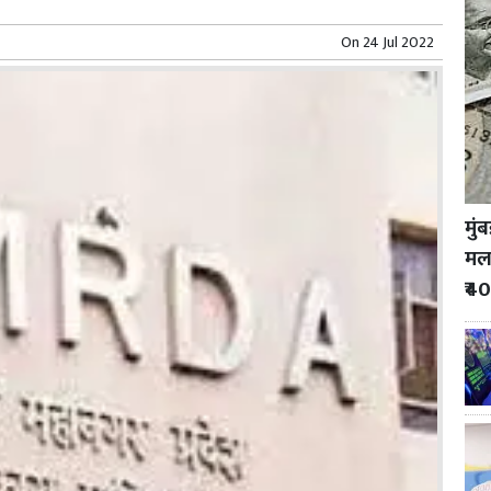
On
24 Jul 2022
मुं
मला
₹40