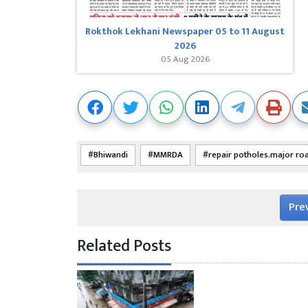
Rokthok Lekhani Newspaper 05 to 11 August
2026
05 Aug 2026
Bhiwandi
MMRDA
repair potholes.major ro
Pre
Related Posts