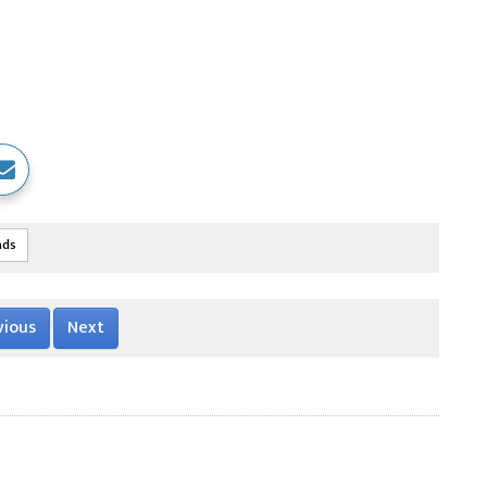
ads
vious
Next