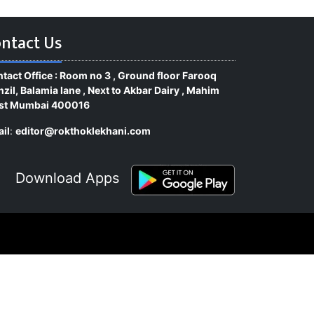
ntact Us
tact Office : Room no 3 , Ground floor Farooq
zil, Balamia lane , Next to Akbar Dairy , Mahim
st Mumbai 400016
il
:
editor@rokthoklekhani.com
Download Apps