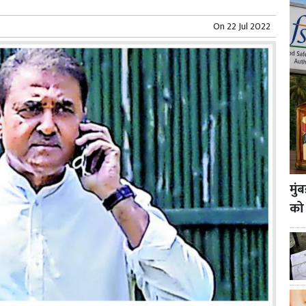
On
22 Jul 2022
मुं
को 