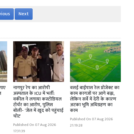
vious
Next
गाए
नागपुर रेप का आरोपी
वसई बाईपास रेल प्रोजेक्ट का
ल
अस्पताल के ICU में भर्ती:
काम कागजों पर आगे बढ़ा,
वकील ने लगाया कस्टोडियल
लेकिन सर्वे में देरी के कारण
टॉर्चर का आरोप, पुलिस
अटका भूमि अधिग्रहण का
बोली- 'जेल में खुद को पहुंचाई
काम
चोट'
Published On 07 Aug 2026
Published On 07 Aug 2026
21:19:28
17:31:39