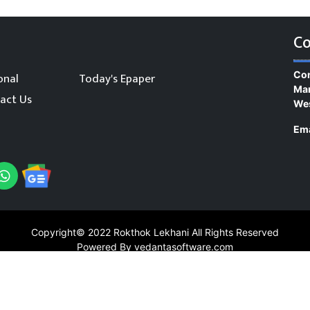
Co
Con
onal
Today's Epaper
Man
act Us
We
Ema
Copyright© 2022
Rokthok Lekhani
All Rights Reserved
Powered By vedantasoftware.com