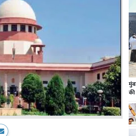
मुं
की 