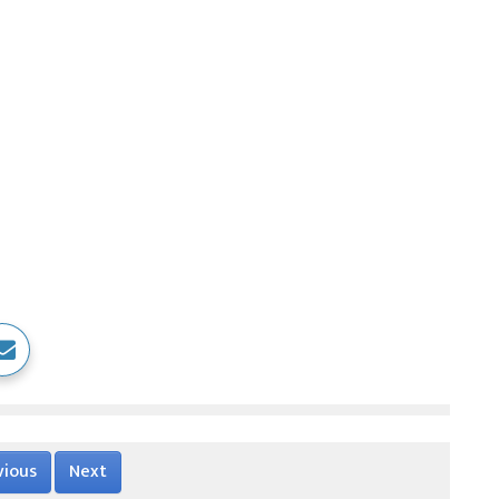
vious
Next