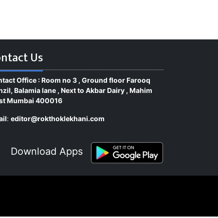
ntact Us
tact Office : Room no 3 , Ground floor Farooq
zil, Balamia lane , Next to Akbar Dairy , Mahim
st Mumbai 400016
il
:
editor@rokthoklekhani.com
Download Apps