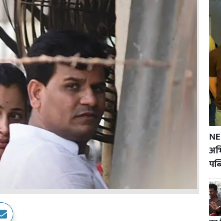
NE
अभि
पब