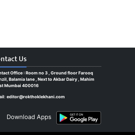
ntact Us
tact Office : Room no 3 , Ground floor Farooq
zil, Balamia lane , Next to Akbar Dairy , Mahim
st Mumbai 400016
il
:
editor@rokthoklekhani.com
Download Apps