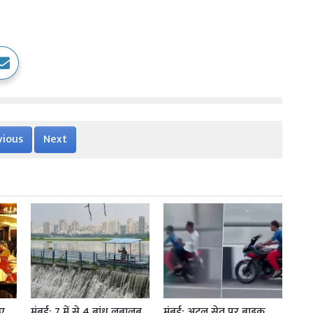
vious
Next
ीए
मुंबई: 7 में से 4 बांध लबालब
मुंबई: अटल सेतु पर बाइक