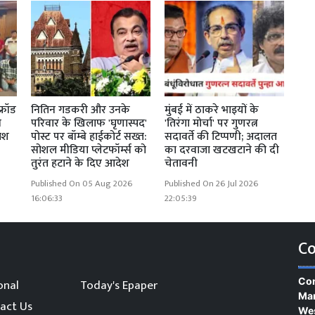
फ्रॉड
नितिन गडकरी और उनके
मुंबई में ठाकरे भाइयों के
न
परिवार के खिलाफ 'घृणास्पद'
'तिरंगा मोर्चा' पर गुणरत्न
फाश
पोस्ट पर बॉम्बे हाईकोर्ट सख्त:
सदावर्ते की टिप्पणी; अदालत
सोशल मीडिया प्लेटफॉर्म्स को
का दरवाजा खटखटाने की दी
तुरंत हटाने के दिए आदेश
चेतावनी
Published On 05 Aug 2026
Published On 26 Jul 2026
16:06:33
22:05:39
Co
Con
onal
Today's Epaper
Man
act Us
We