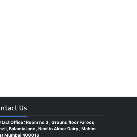
ntact Us
tact Office : Room no 3 , Ground floor Farooq
zil, Balamia lane , Next to Akbar Dairy , Mahim
st Mumbai 400016