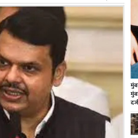
मुं
मुं
दर