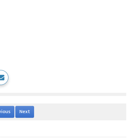
vious
Next