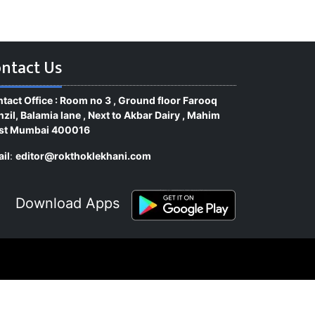
ntact Us
tact Office : Room no 3 , Ground floor Farooq
zil, Balamia lane , Next to Akbar Dairy , Mahim
st Mumbai 400016
il
:
editor@rokthoklekhani.com
Download Apps