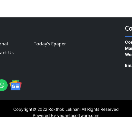
Co
Con
onal
Today's Epaper
Man
act Us
We
Ema
Copyright© 2022
Rokthok Lekhani
All Rights Reserved
Powered By vedantasoftware.com