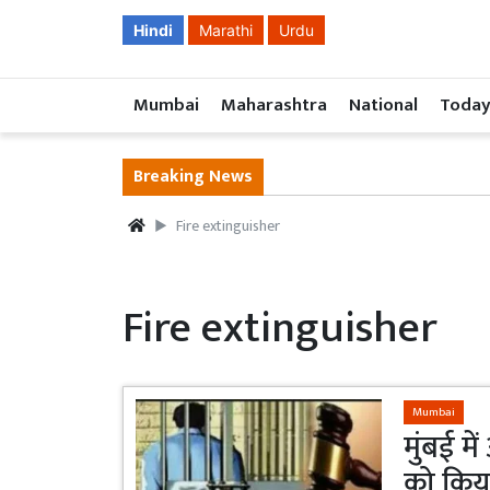
Hindi
Marathi
Urdu
Mumbai
Maharashtra
National
Today
Breaking News
Fire extinguisher
Fire extinguisher
Mumbai
मुंबई मे
को किया