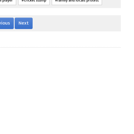
i player
cricket stump
family and locals protest
vious
Next