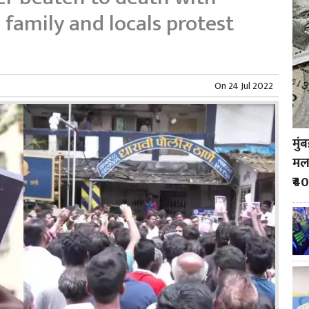
 family and locals protest
On
24 Jul 2022
मुं
मला
₹40