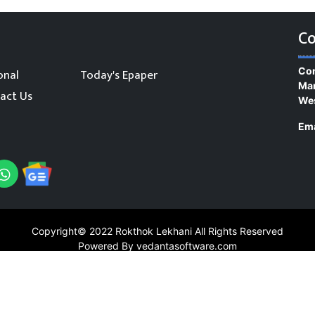
Co
Con
onal
Today's Epaper
Man
act Us
We
Ema
Copyright© 2022
Rokthok Lekhani
All Rights Reserved
Powered By vedantasoftware.com