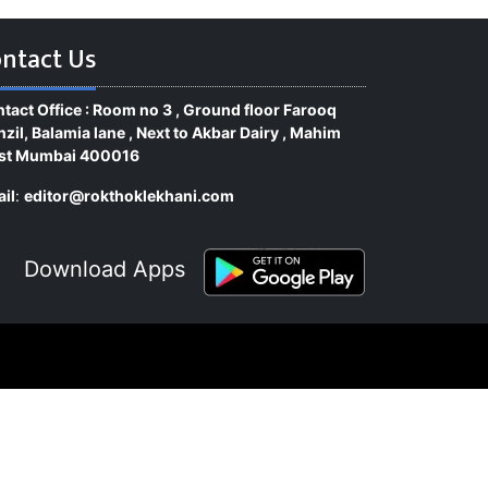
ntact Us
tact Office : Room no 3 , Ground floor Farooq
zil, Balamia lane , Next to Akbar Dairy , Mahim
st Mumbai 400016
il
:
editor@rokthoklekhani.com
Download Apps