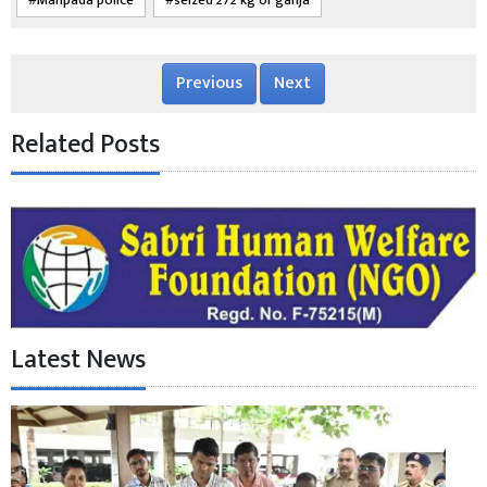
Manpada police
seized 272 kg of ganja
Previous
Next
Related Posts
Latest News