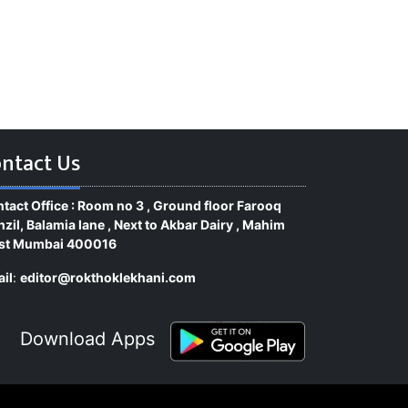
ntact Us
tact Office : Room no 3 , Ground floor Farooq
zil, Balamia lane , Next to Akbar Dairy , Mahim
st Mumbai 400016
il
:
editor@rokthoklekhani.com
Download Apps