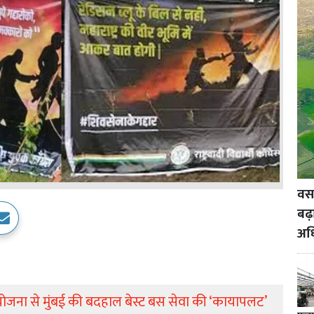
वसई
बढ़
अध
योजना से मुंबई की बदहाल बेस्ट बस सेवा की ‘कायापलट’