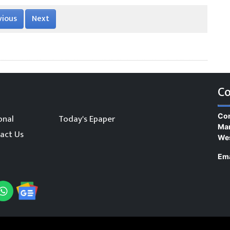
vious
Next
Co
Con
onal
Today's Epaper
Man
act Us
We
Ema