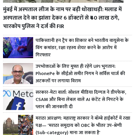
मुंबई में अस्पताल लीज के नाम पर बड़ी धोखाधड़ी: मलाड में
अस्पताल देने का झांसा देकर 6 डॉक्टरों से ₹40 लाख ठगे,
चारकोप पुलिस ने दर्ज की FIR
पाकिस्तानी हन ट्रैप का शिकार बने भारतीय वायुसेना के
विंग कमांडर, रक्षा रहस्य शेयर करने के आरोप में
गिरफ्तार
उपभोक्ताओं के लिए मुफ्त ही रहेंगे UPI भुगतान:
PhonePe के सीईओ समीर निगम ने सर्विस चार्ज की
अटकलों पर लगाया विराम
सरकार-मेटा वार्ता: सोशल मीडिया दिग्गज ने डीपफेक,
CSAM और बिना लेबल वाले AI कंटेंट से निपटने के
प्लान की जानकारी दी
मराठा आरक्षण: महाराष्ट्र सरकार ने बॉम्बे हाईकोर्ट में रखा
पक्ष— 'मराठा समुदाय को OBC के भीतर उप-श्रेणी
(Sub-category) माना जा सकता है'