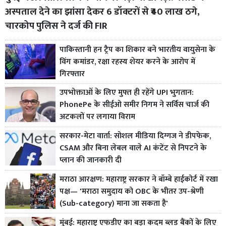
अस्पताल देने का झांसा देकर 6 डॉक्टरों से ₹40 लाख ठगे,
चारकोप पुलिस ने दर्ज की FIR
पाकिस्तानी हन ट्रैप का शिकार बने भारतीय वायुसेना के
विंग कमांडर, रक्षा रहस्य शेयर करने के आरोप में
गिरफ्तार
उपभोक्ताओं के लिए मुफ्त ही रहेंगे UPI भुगतान:
PhonePe के सीईओ समीर निगम ने सर्विस चार्ज की
अटकलों पर लगाया विराम
सरकार-मेटा वार्ता: सोशल मीडिया दिग्गज ने डीपफेक,
CSAM और बिना लेबल वाले AI कंटेंट से निपटने के
प्लान की जानकारी दी
मराठा आरक्षण: महाराष्ट्र सरकार ने बॉम्बे हाईकोर्ट में रखा
पक्ष— 'मराठा समुदाय को OBC के भीतर उप-श्रेणी
(Sub-category) माना जा सकता है'
मुंबई: महाराष्ट्र एफडीए का बड़ा कदम ब्लड बैंकों के लिए