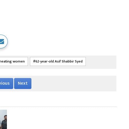
heating women
62-year-old Asif Shabbir Syed
vious
Next