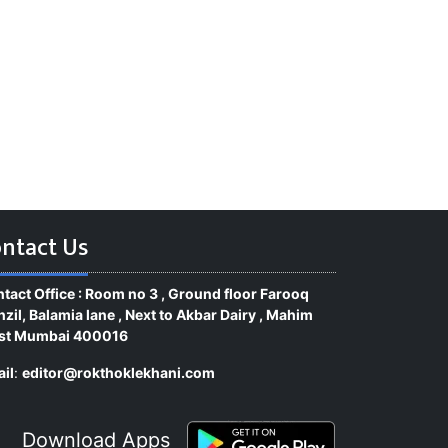
ntact Us
tact Office : Room no 3 , Ground floor Farooq
zil, Balamia lane , Next to Akbar Dairy , Mahim
st Mumbai 400016
il
:
editor@rokthoklekhani.com
Download Apps