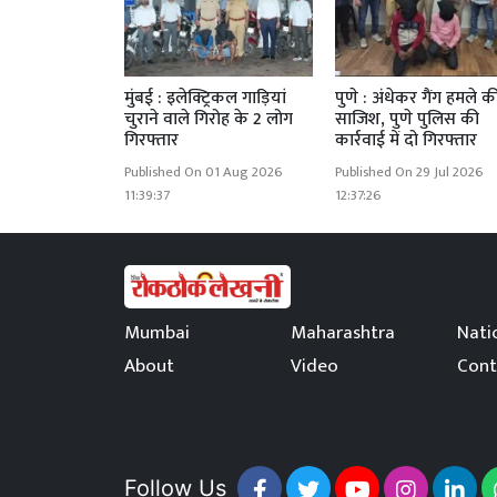
मुंबई : इलेक्ट्रिकल गाड़ियां
पुणे : अंधेकर गैंग हमले क
चुराने वाले गिरोह के 2 लोग
साजिश, पुणे पुलिस की
गिरफ्तार
कार्रवाई में दो गिरफ्तार
Published On 01 Aug 2026
Published On 29 Jul 2026
11:39:37
12:37:26
Mumbai
Maharashtra
Nati
About
Video
Cont