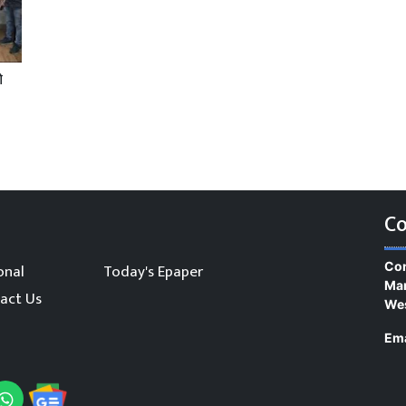
ी
Co
Con
onal
Today's Epaper
Man
act Us
We
Ema