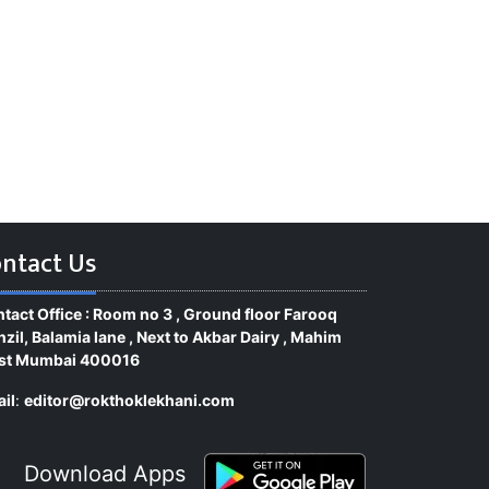
ntact Us
tact Office : Room no 3 , Ground floor Farooq
zil, Balamia lane , Next to Akbar Dairy , Mahim
st Mumbai 400016
il
:
editor@rokthoklekhani.com
Download Apps