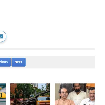
vious
Next