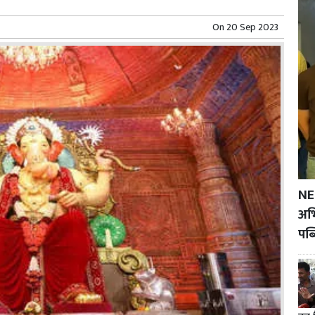
On
20 Sep 2023
NE
अभि
पब