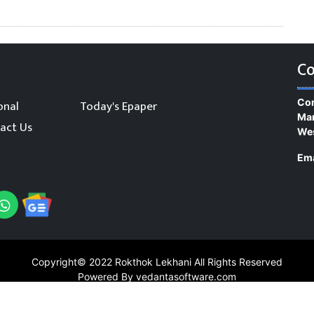
Co
Con
onal
Today's Epaper
Man
act Us
We
Ema
Copyright© 2022
Rokthok Lekhani
All Rights Reserved
Powered By vedantasoftware.com