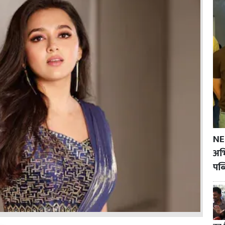
NE
अभि
पब