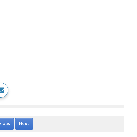
vious
Next