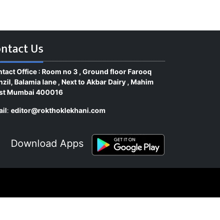
ntact Us
tact Office : Room no 3 , Ground floor Farooq
zil, Balamia lane , Next to Akbar Dairy , Mahim
st Mumbai 400016
il
:
editor@rokthoklekhani.com
Download Apps