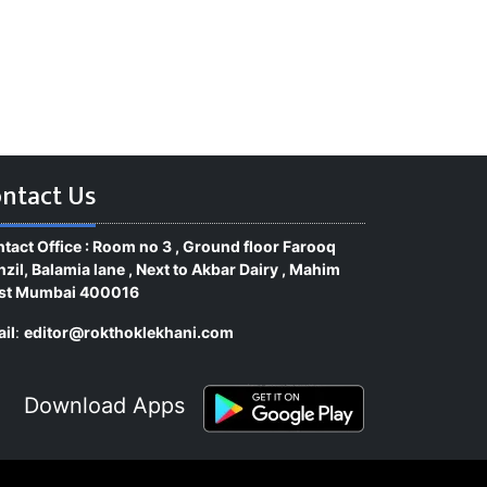
ntact Us
tact Office : Room no 3 , Ground floor Farooq
zil, Balamia lane , Next to Akbar Dairy , Mahim
st Mumbai 400016
il
:
editor@rokthoklekhani.com
Download Apps