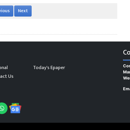
vious
Next
Co
Con
onal
Today's Epaper
Man
act Us
We
Ema