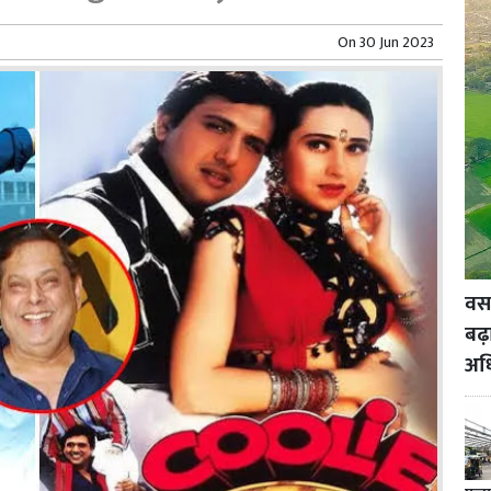
On
30 Jun 2023
वसई
बढ़
अध