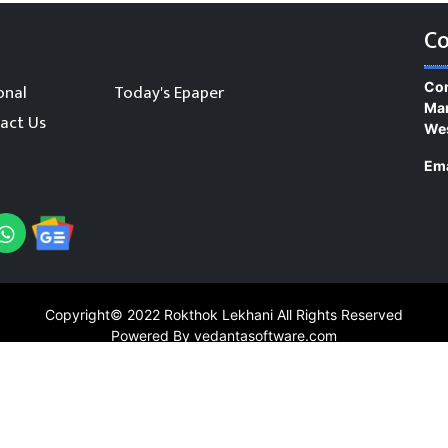
Co
Con
onal
Today's Epaper
Man
act Us
We
Ema
Copyright© 2022
Rokthok Lekhani
All Rights Reserved
Powered By vedantasoftware.com