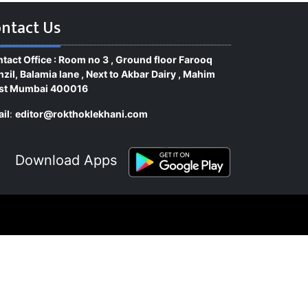
ntact Us
tact Office : Room no 3 , Ground floor Farooq
zil, Balamia lane , Next to Akbar Dairy , Mahim
st Mumbai 400016
il
:
editor@rokthoklekhani.com
Download Apps