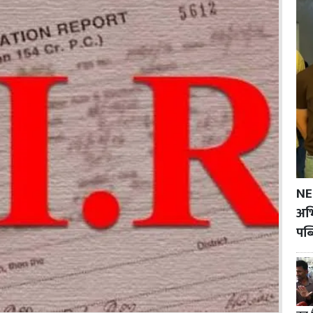
NE
अभि
पब