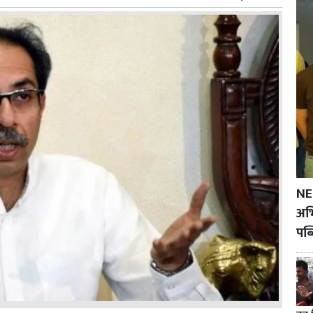
NE
अभि
पब