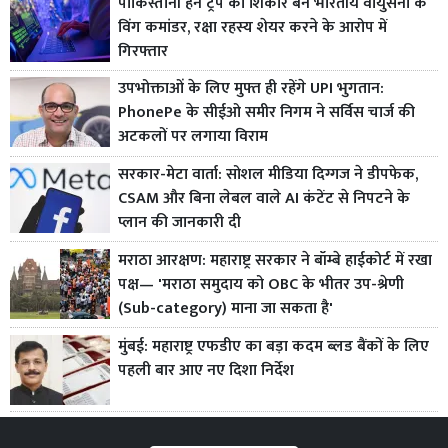
पाकिस्तानी हन ट्रैप का शिकार बने भारतीय वायुसेना के
विंग कमांडर, रक्षा रहस्य शेयर करने के आरोप में
गिरफ्तार
उपभोक्ताओं के लिए मुफ्त ही रहेंगे UPI भुगतान:
PhonePe के सीईओ समीर निगम ने सर्विस चार्ज की
अटकलों पर लगाया विराम
सरकार-मेटा वार्ता: सोशल मीडिया दिग्गज ने डीपफेक,
CSAM और बिना लेबल वाले AI कंटेंट से निपटने के
प्लान की जानकारी दी
मराठा आरक्षण: महाराष्ट्र सरकार ने बॉम्बे हाईकोर्ट में रखा
पक्ष— 'मराठा समुदाय को OBC के भीतर उप-श्रेणी
(Sub-category) माना जा सकता है'
मुंबई: महाराष्ट्र एफडीए का बड़ा कदम ब्लड बैंकों के लिए
पहली बार आए नए दिशा निर्देश