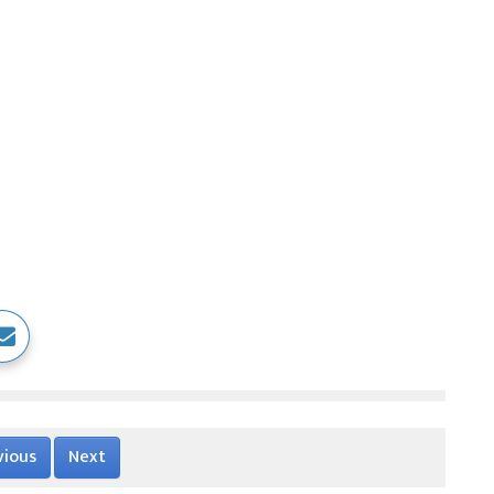
vious
Next