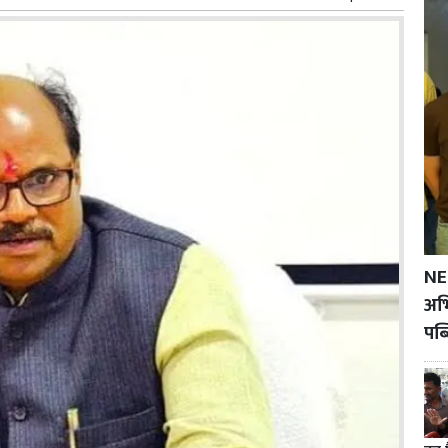
NE
अभि
पब