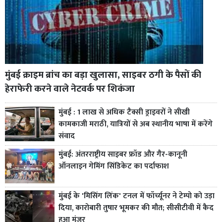
मुंबई क्राइम ब्रांच का बड़ा खुलासा, साइबर ठगी के पैसों की
हेराफेरी करने वाले नेटवर्क पर शिकंजा
मुंबई : 1 लाख से अधिक टैक्सी ड्राइवरों ने सीखी
कामकाजी मराठी, यात्रियों से अब स्थानीय भाषा में करेंगे
संवाद
मुंबई: अंतरराष्ट्रीय साइबर फ्रॉड और गैर-कानूनी
ऑनलाइन गेमिंग सिंडिकेट का पर्दाफाश
मुंबई के 'मिसिंग लिंक' टनल में फॉर्च्यूनर ने टेम्पो को उड़ा
दिया, कारोबारी तुषार भूमकर की मौत; सीसीटीवी में कैद
हुआ मंजर