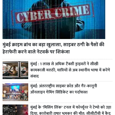
मुंबई क्राइम ब्रांच का बड़ा खुलासा, साइबर ठगी के पैसों की
हेराफेरी करने वाले नेटवर्क पर शिकंजा
मुंबई : 1 लाख से अधिक टैक्सी ड्राइवरों ने सीखी
कामकाजी मराठी, यात्रियों से अब स्थानीय भाषा में करेंगे
संवाद
मुंबई: अंतरराष्ट्रीय साइबर फ्रॉड और गैर-कानूनी
ऑनलाइन गेमिंग सिंडिकेट का पर्दाफाश
मुंबई के 'मिसिंग लिंक' टनल में फॉर्च्यूनर ने टेम्पो को उड़ा
दिया, कारोबारी तुषार भूमकर की मौत; सीसीटीवी में कैद