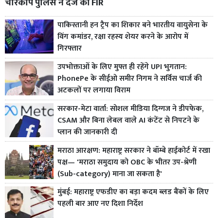
चारकोप पुलिस ने दर्ज की FIR
पाकिस्तानी हन ट्रैप का शिकार बने भारतीय वायुसेना के
विंग कमांडर, रक्षा रहस्य शेयर करने के आरोप में
गिरफ्तार
उपभोक्ताओं के लिए मुफ्त ही रहेंगे UPI भुगतान:
PhonePe के सीईओ समीर निगम ने सर्विस चार्ज की
अटकलों पर लगाया विराम
सरकार-मेटा वार्ता: सोशल मीडिया दिग्गज ने डीपफेक,
CSAM और बिना लेबल वाले AI कंटेंट से निपटने के
प्लान की जानकारी दी
मराठा आरक्षण: महाराष्ट्र सरकार ने बॉम्बे हाईकोर्ट में रखा
पक्ष— 'मराठा समुदाय को OBC के भीतर उप-श्रेणी
(Sub-category) माना जा सकता है'
मुंबई: महाराष्ट्र एफडीए का बड़ा कदम ब्लड बैंकों के लिए
पहली बार आए नए दिशा निर्देश