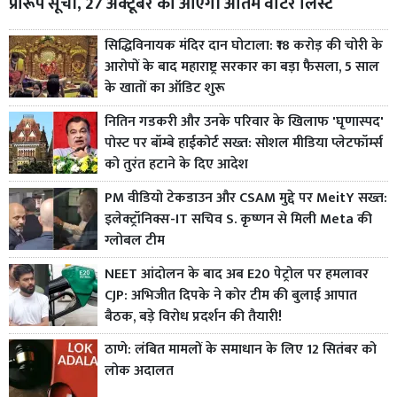
प्रारूप सूची, 27 अक्टूबर को आएगी अंतिम वोटर लिस्ट
सिद्धिविनायक मंदिर दान घोटाला: ₹18 करोड़ की चोरी के
आरोपों के बाद महाराष्ट्र सरकार का बड़ा फैसला, 5 साल
के खातों का ऑडिट शुरू
नितिन गडकरी और उनके परिवार के खिलाफ 'घृणास्पद'
पोस्ट पर बॉम्बे हाईकोर्ट सख्त: सोशल मीडिया प्लेटफॉर्म्स
को तुरंत हटाने के दिए आदेश
PM वीडियो टेकडाउन और CSAM मुद्दे पर MeitY सख्त:
इलेक्ट्रॉनिक्स-IT सचिव S. कृष्णन से मिली Meta की
ग्लोबल टीम
NEET आंदोलन के बाद अब E20 पेट्रोल पर हमलावर
CJP: अभिजीत दिपके ने कोर टीम की बुलाई आपात
बैठक, बड़े विरोध प्रदर्शन की तैयारी!
ठाणे: लंबित मामलों के समाधान के लिए 12 सितंबर को
लोक अदालत